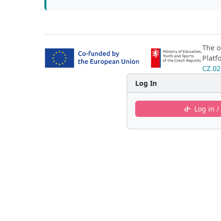
The o
Platf
CZ.02
Log In
Log in /